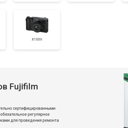
от 100 мин
о
от 60 мин
о
X100V
 Fujifilm
ительно сертифицированными
 обязательное регулярное
сками для проведения ремонта