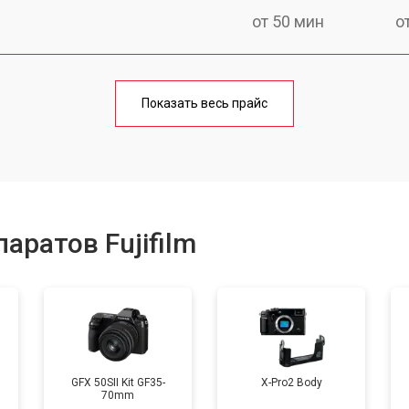
от 50 мин
о
от 80 мин
о
Показать весь прайс
от 50 мин
о
от 100 мин
о
аратов Fujifilm
от 70 мин
о
от 80 мин
о
GFX 50SII Kit GF35-
X-Pro2 Body
70mm
от 70 мин
о