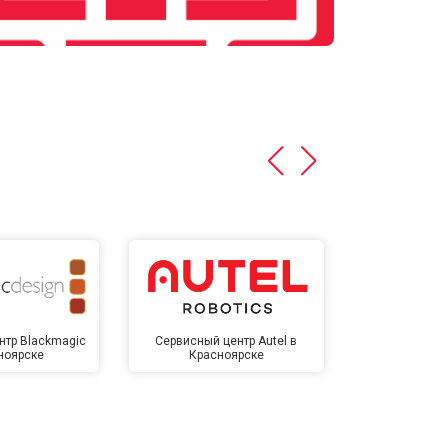
нтр Blackmagic
Сервисный центр Autel в
Сервисный 
ноярске
Красноярске
Крас