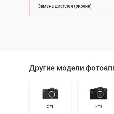
Замена дисплея (экрана)
Замена микрофона
Замена кнопки включения
Замена байонета
Другие модели фотоапп
Замена платы отсека карты памяти
Замена затвора
X-T3
X-T4
Замена CCD/CMOS матрицы