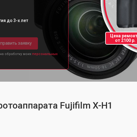
ия до 3-х лет
Цена ремон
от 2100 р.
править заявку
 на обработку моих
персональных
отоаппарата Fujifilm X-H1