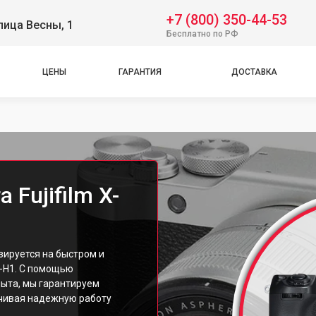
+7 (800) 350-44-53
лица Весны, 1
Бесплатно по РФ
ЦЕНЫ
ГАРАНТИЯ
ДОСТАВКА
Fujifilm X-
зируется на быстром и
X-H1. С помощью
ыта, мы гарантируем
ечивая надежную работу