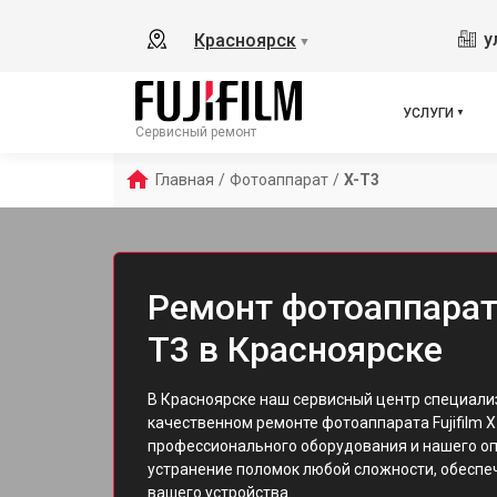
у
Красноярск
▼
УСЛУГИ
Сервисный ремонт
Главная
/
Фотоаппарат
/
X-T3
Ремонт фотоаппарата 
T3 в Красноярске
В Красноярске наш сервисный центр специали
качественном ремонте фотоаппарата Fujifilm 
профессионального оборудования и нашего оп
устранение поломок любой сложности, обесп
вашего устройства.