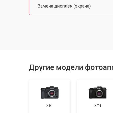
Замена дисплея (экрана)
Замена микрофона
Замена кнопки включения
Замена байонета
Другие модели фотоапп
Замена платы отсека карты памяти
Замена затвора
X-H1
X-T4
Замена CCD/CMOS матрицы