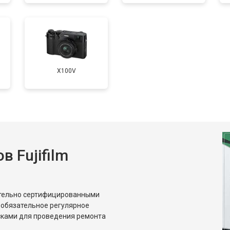
от 100 мин
о
от 60 мин
о
X100V
 Fujifilm
ительно сертифицированными
 обязательное регулярное
сками для проведения ремонта