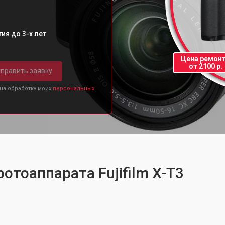
ия до 3-х лет
Цена ремон
от 2100 р.
править заявку
 на обработку моих
персональных
отоаппарата Fujifilm X-T3