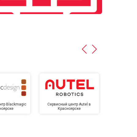
нтр Blackmagic
Сервисный центр Autel в
Сервисный 
ноярске
Красноярске
Крас