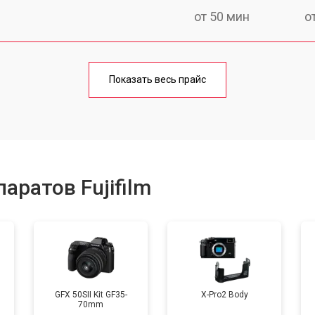
от 50 мин
о
от 80 мин
о
Показать весь прайс
от 50 мин
о
от 100 мин
о
аратов Fujifilm
от 70 мин
о
от 80 мин
о
GFX 50SII Kit GF35-
X-Pro2 Body
70mm
от 70 мин
о