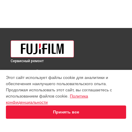
Сервисный ремонт
ВЫБЕРИ СВОЙ ГОРОД
Этот сайт использует файлы cookie для аналитики и
Ремонт фотовспышки Fujifilm в
Краснодаре
обеспечения наилучшего пользовательского опыта.
Ремонт фотовспышки Fujifilm в
Ростове-на-Дону
Продолжая использовать этот сайт, вы соглашаетесь с
Ремонт фотовспышки Fujifilm в
Нижнем Новгороде
использованием файлов cookie.
Политика
конфиденциальности
Ремонт фотовспышки Fujifilm в
Новосибирске
Ремонт фотовспышки Fujifilm в
Челябинске
Принять все
Ремонт фотовспышки Fujifilm в
Екатеринбурге
Ремонт фотовспышки Fujifilm в
Казани
Ремонт фотовспышки Fujifilm в
Уфе