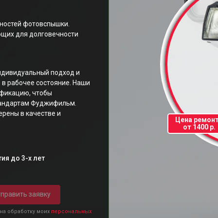
ностей фотовспышки.
ющих для долговечности
ндивидуальный подход и
 в рабочее состояние. Наши
фикацию, чтобы
тандартам Фуджифильм.
ерены в качестве и
Цена ремон
от 1400 р.
ия до 3-х лет
править заявку
 на обработку моих
персональных