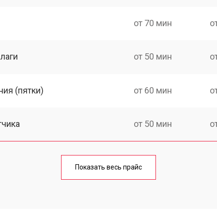
от 70 мин
о
лаги
от 50 мин
о
ия (пятки)
от 60 мин
о
тчика
от 50 мин
о
от 70 мин
о
Показать весь прайс