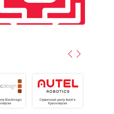
нтр Blackmagic
Сервисный центр Autel в
Сервисный 
ноярске
Красноярске
Крас