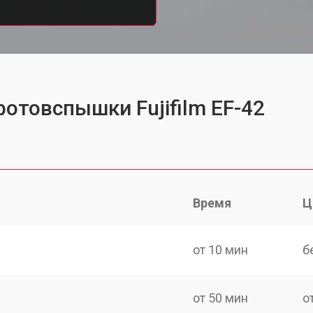
отовспышки Fujifilm EF-42
Время
Ц
от 10 мин
б
от 50 мин
о