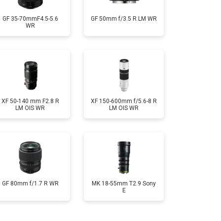
GF 35-70mmF4.5-5.6
GF 50mm f/3.5 R LM WR
WR
XF 50-140 mm F2.8 R
XF 150-600mm f/5.6-8 R
LM OIS WR
LM OIS WR
GF 80mm f/1.7 R WR
MK 18-55mm T2.9 Sony
E