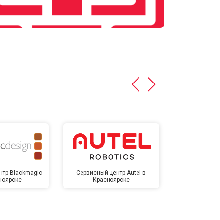
нтр Blackmagic
Сервисный центр Autel в
Сервисный 
ноярске
Красноярске
Крас