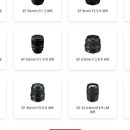
S
XF 56mm f/1.2 WR
XF 8mm F3.5 R WR
6
XF 50mm f/1.0 R WR
GF 63mm F 2.8 R WR
GF 45mm F2.8 R WR
GF 32-64mmF4 R LM
WR