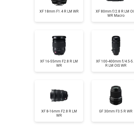
XF 18mm F1.4 R LM WR
XF 80mm f/2.8 R LM OI
WR Macro
XF 16-55mm F2.8 R LM
XF 100-400mm f/4.5-5.
WR
R LM OIS WR
XF 8-16mm F2.8 R LM
GF 30mm F3.5 R WR
WR