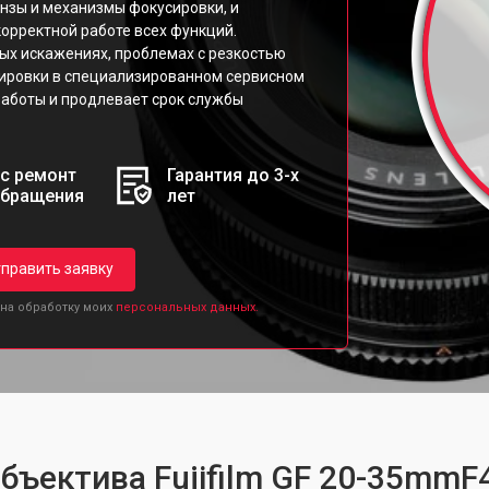
инзы и механизмы фокусировки, и
орректной работе всех функций.
ых искажениях, проблемах с резкостью
тировки в специализированном сервисном
 работы и продлевает срок службы
с ремонт
Гарантия до 3-х
обращения
лет
править заявку
 на обработку моих
персональных данных.
бъектива Fujifilm GF 20-35mmF