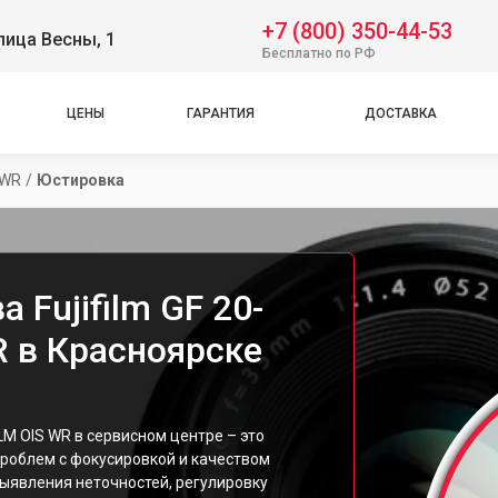
+7 (800) 350-44-53
лица Весны, 1
Бесплатно по РФ
ЦЕНЫ
ГАРАНТИЯ
ДОСТАВКА
 WR
/
Юстировка
 Fujifilm GF 20-
 в Красноярске
LM OIS WR в сервисном центре – это
проблем с фокусировкой и качеством
ыявления неточностей, регулировку