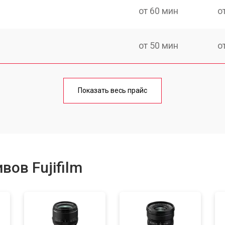
от 60 мин
о
от 50 мин
о
лаги
от 60 мин
о
Показать весь прайс
от 50 мин
о
от 40 мин
о
ов Fujifilm
лизатора
от 80 мин
о