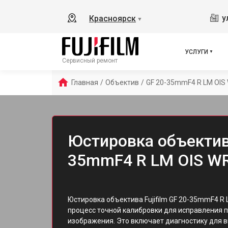
у
Красноярск
▼
УСЛУГИ
Сервисный ремонт
Главная
/
Объектив
/
GF 20-35mmF4 R LM OIS
Юстировка объектива
35mmF4 R LM OIS WR
Юстировка объектива Fujifilm GF 20-35mmF4 R 
процесс точной калибровки для исправления 
изображения. Это включает диагностику для в