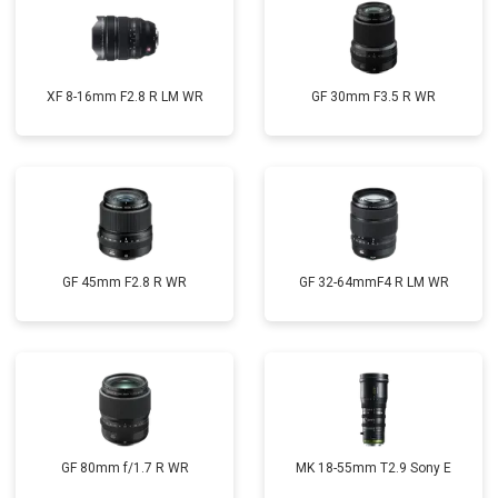
XF 8-16mm F2.8 R LM WR
GF 30mm F3.5 R WR
GF 45mm F2.8 R WR
GF 32-64mmF4 R LM WR
GF 80mm f/1.7 R WR
MK 18-55mm T2.9 Sony E