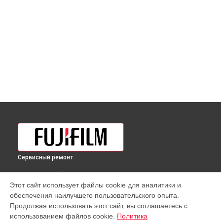
Сервисный ремонт
ВЫБЕРИ СВОЙ ГОРОД
Этот сайт использует файлы cookie для аналитики и
Разблокировка заклинивания объектива GF 250mmF4 R LM
обеспечения наилучшего пользовательского опыта.
OIS WR Fujifilm в
Краснодаре
Продолжая использовать этот сайт, вы соглашаетесь с
Разблокировка заклинивания объектива GF 250mmF4 R LM
использованием файлов cookie.
Политика
OIS WR Fujifilm в
Ростове-на-Дону