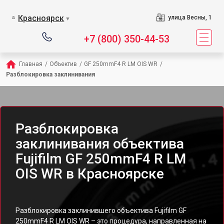
Красноярск
улица Весны, 1
▼
+7 (800) 350-44-53
Главная
/
Объектив
/
GF 250mmF4 R LM OIS WR
/
Разблокировка заклинивания
Разблокировка
заклинивания объектива
Fujifilm GF 250mmF4 R LM
OIS WR в Красноярске
Разблокировка заклинившего объектива Fujifilm GF
250mmF4 R LM OIS WR – это процедура, направленная на