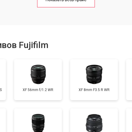
от 80 мин
о
от 40 мин
о
ов Fujifilm
лизатора
от 80 мин
о
S
XF 56mm f/1.2 WR
XF 8mm F3.5 R WR