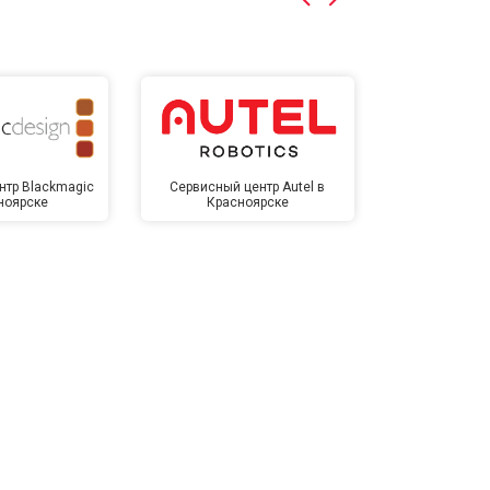
нтр Blackmagic
Сервисный центр Autel в
Сервисный 
ноярске
Красноярске
Крас