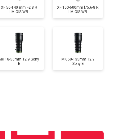
XF 50-140 mm F2.8 R
XF 150-600mm f/5.6-8 R
LM OIS WR
LM OIS WR
MK 18-55mm T2.9 Sony
MK 50-135mm T2.9
E
Sony E