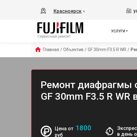
у
Красноярск
▼
УСЛУГИ
Сервисный ремонт
Главная
/
Объектив
/
GF 30mm F3.5 R WR
/
Ре
Ремонт диафрагмы о
GF 30mm F3.5 R WR 
1800
Экспрес
Цена от
в день 
руб