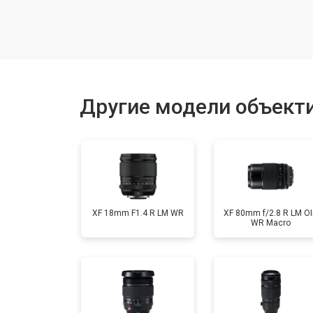
Юстировка
Замена байонета
Другие модели объектив
Ремонт шлейфа оптического стаби
XF 18mm F1.4 R LM WR
XF 80mm f/2.8 R LM OI
WR Macro