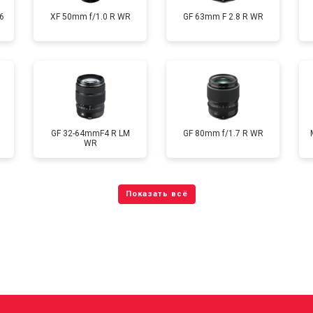
6
XF 50mm f/1.0 R WR
GF 63mm F 2.8 R WR
GF 32-64mmF4 R LM
GF 80mm f/1.7 R WR
WR