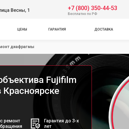
+7 (800) 350-44-53
лица Весны, 1
Бесплатно по РФ
ЦЕНЫ
ГАРАНТИЯ
ДОСТАВКА
монт диафрагмы
бъектива Fujifilm
в Красноярске
с ремонт
Гарантия до 3-х
обращения
лет