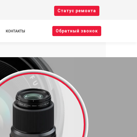
Cтатус ремонта
Oбратный звонок
КОНТАКТЫ