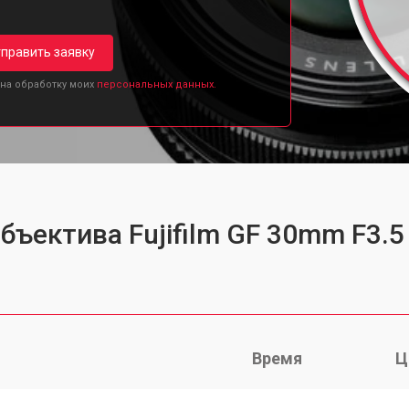
править заявку
 на обработку моих
персональных данных.
бъектива Fujifilm GF 30mm F3.5
Время
Ц