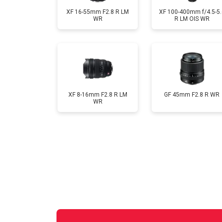
XF 16-55mm F2.8 R LM
XF 100-400mm f/4.5-5.
WR
R LM OIS WR
XF 8-16mm F2.8 R LM
GF 45mm F2.8 R WR
WR