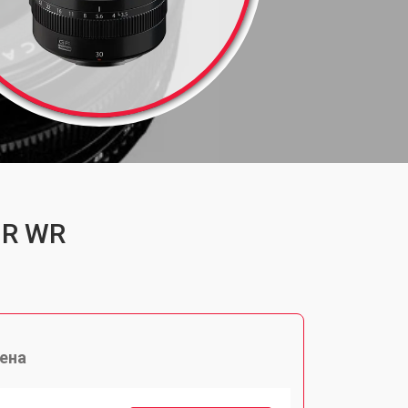
 R WR
ена