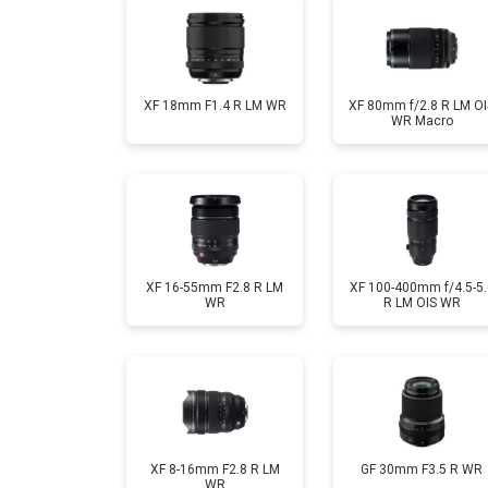
XF 18mm F1.4 R LM WR
XF 80mm f/2.8 R LM OI
WR Macro
XF 16-55mm F2.8 R LM
XF 100-400mm f/4.5-5.
WR
R LM OIS WR
XF 8-16mm F2.8 R LM
GF 30mm F3.5 R WR
WR