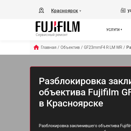
у
Красноярск
▼
УСЛУГИ
Сервисный ремонт
Главная
/
Объектив
/
GF23mmF4 R LM WR
/
Р
Разблокировка закл
объектива Fujifilm
в Красноярске
Разблокировка заклинившего объектива Fujifi