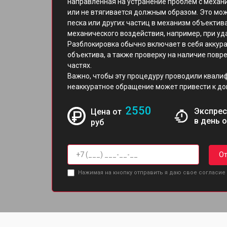
направленная на устранение проблем с механ
или не втягивается должным образом. Это мож
песка или других частиц в механизм объектив
механического воздействия, например, при уд
Разблокировка обычно включает в себя аккур
объектива, а также проверку на наличие повр
частях.
Важно, чтобы эту процедуру проводили квали
неаккуратное обращение может привести к д
2550
Экспрес
Цена от
в день 
руб
От
Нажимая на кнопку отправить я даю свое согласие