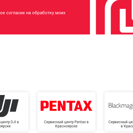
ое согласие на обработку моих
центр DJI в
Сервисный центр Pentax в
Сервисный це
оярске
Красноярске
в Крас