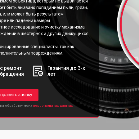
измом объектива, который не выдвигается
ет быть вызвано попаданием пыли, грязи,
а, или может быть результатом
аре или падении камеры.
атное исследование и очистку механизма
еждений в шестернях и других движущихся
фицированные специалисты, так как
ополнительным повреждениям.
с ремонт
Гарантия до 3-х
обращения
лет
править заявку
 на обработку моих
персональных данных.