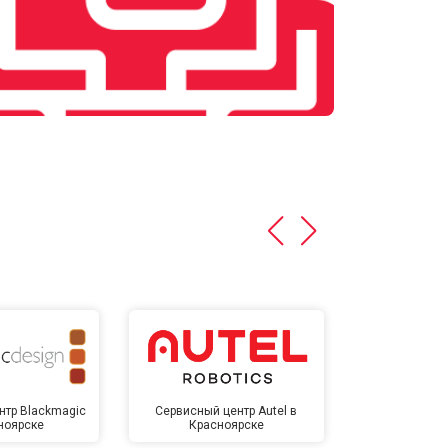
нтр Blackmagic
Сервисный центр Autel в
Сервисный 
ноярске
Красноярске
Крас