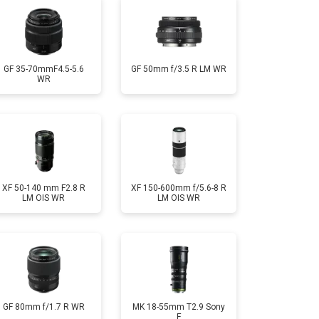
GF 35-70mmF4.5-5.6
GF 50mm f/3.5 R LM WR
WR
XF 50-140 mm F2.8 R
XF 150-600mm f/5.6-8 R
LM OIS WR
LM OIS WR
GF 80mm f/1.7 R WR
MK 18-55mm T2.9 Sony
E