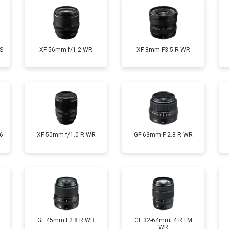
S
XF 56mm f/1.2 WR
XF 8mm F3.5 R WR
6
XF 50mm f/1.0 R WR
GF 63mm F 2.8 R WR
GF 45mm F2.8 R WR
GF 32-64mmF4 R LM
WR