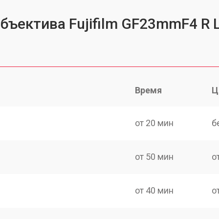
объектива Fujifilm GF23mmF4 R
Время
Ц
от 20 мин
б
от 50 мин
о
от 40 мин
о