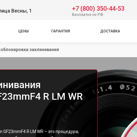
+7 (800) 350-44-53
лица Весны, 1
Бесплатно по РФ
ЦЕНЫ
ГАРАНТИЯ
ДОСТАВКА
азблокировка заклинивания
инивания
 GF23mmF4 R LM WR
lm GF23mmF4 R LM WR – это процедура,