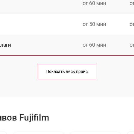
от 60 мин
о
от 50 мин
о
лаги
от 60 мин
о
от 50 мин
о
Показать весь прайс
от 80 мин
о
от 40 мин
о
ов Fujifilm
лизатора
от 80 мин
о