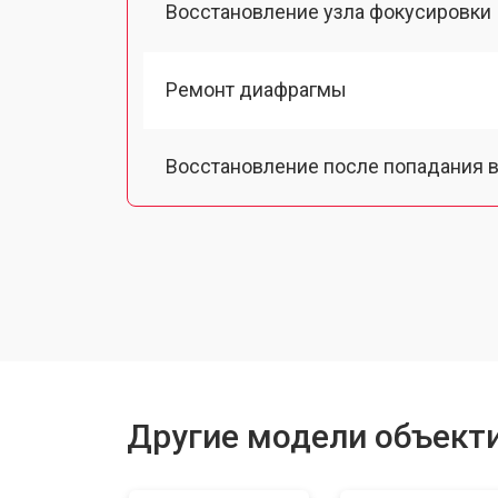
Восстановление узла фокусировки
Ремонт диафрагмы
Восстановление после попадания в
Чистка от пыли
Юстировка
Замена байонета
Другие модели объектив
Ремонт шлейфа оптического стаби