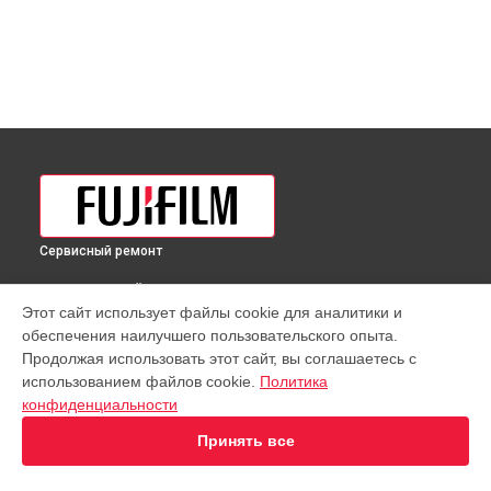
Сервисный ремонт
ВЫБЕРИ СВОЙ ГОРОД
Этот сайт использует файлы cookie для аналитики и
Чистка от пыли объектива MK 50-135mm T2.9 Sony E Fujifilm
обеспечения наилучшего пользовательского опыта.
в
Краснодаре
Продолжая использовать этот сайт, вы соглашаетесь с
Чистка от пыли объектива MK 50-135mm T2.9 Sony E Fujifilm
использованием файлов cookie.
Политика
в
Ростове-на-Дону
конфиденциальности
Чистка от пыли объектива MK 50-135mm T2.9 Sony E Fujifilm
в
Нижнем Новгороде
Принять все
Чистка от пыли объектива MK 50-135mm T2.9 Sony E Fujifilm
в
Новосибирске