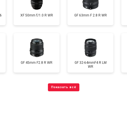
6
XF 50mm f/1.0 R WR
GF 63mm F 2.8 R WR
GF 45mm F2.8 R WR
GF 32-64mmF4 R LM
WR