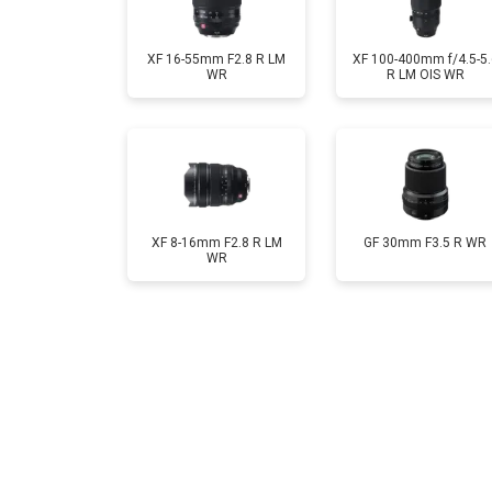
XF 16-55mm F2.8 R LM
XF 100-400mm f/4.5-5.
WR
R LM OIS WR
XF 8-16mm F2.8 R LM
GF 30mm F3.5 R WR
WR