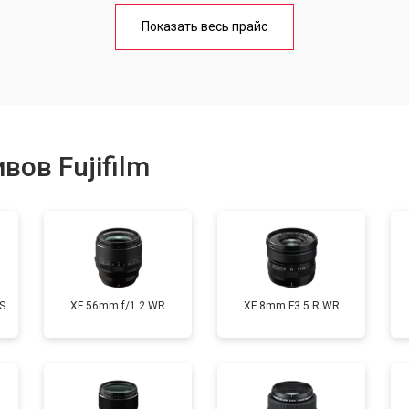
лаги
от 60 мин
о
Показать весь прайс
от 50 мин
о
от 80 мин
о
ов Fujifilm
от 40 мин
о
S
XF 56mm f/1.2 WR
XF 8mm F3.5 R WR