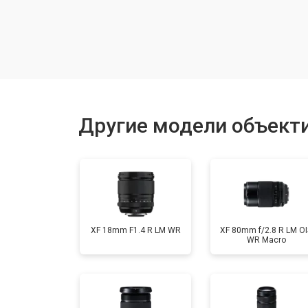
Восстановление после попадания в
Чистка от пыли
Юстировка
Другие модели объектив
Замена байонета
XF 18mm F1.4 R LM WR
XF 80mm f/2.8 R LM OI
WR Macro