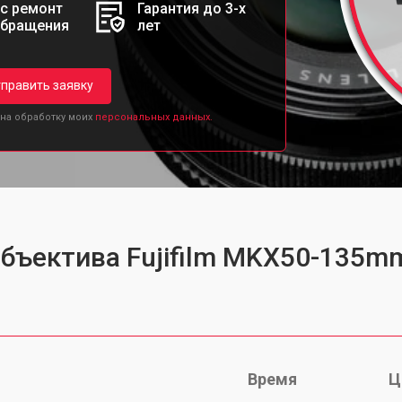
с ремонт
Гарантия до 3-х
обращения
лет
править заявку
 на обработку моих
персональных данных.
объектива Fujifilm MKX50-135mm
Время
Ц