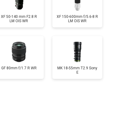
XF 50-140 mm F2.8 R
XF 150-600mm f/5.6-8 R
LM OIS WR
LM OIS WR
GF 80mm f/1.7 R WR
MK 18-55mm T2.9 Sony
E