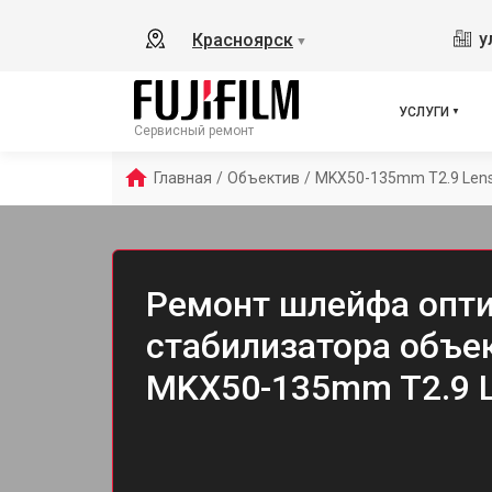
у
Красноярск
▼
УСЛУГИ
Сервисный ремонт
Главная
/
Объектив
/
MKX50-135mm T2.9 Len
Ремонт шлейфа опти
стабилизатора объек
MKX50-135mm T2.9 L