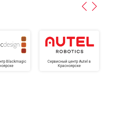
нтр Blackmagic
Сервисный центр Autel в
Сервисный 
ноярске
Красноярске
Крас