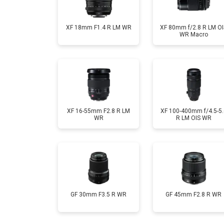
XF 18mm F1.4 R LM WR
XF 80mm f/2.8 R LM OI
WR Macro
XF 16-55mm F2.8 R LM
XF 100-400mm f/4.5-5.
WR
R LM OIS WR
GF 30mm F3.5 R WR
GF 45mm F2.8 R WR