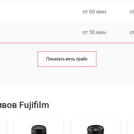
от 60 мин
о
от 50 мин
о
от 50 мин
о
Показать весь прайс
от 80 мин
о
от 40 мин
о
ов Fujifilm
лизатора
от 80 мин
о