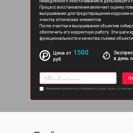
немедленного обесточивания и дальнейшего 
Процесс восстановления включает оценку пов
высушивание для предотвращения коррозии и 
очистку оптических элементов.
После очистки и высушивания объектив собира
обеспечить его корректную работу. Эти шаги 
функциональности и качества съёмки объекти
1500
Экспрес
Цена от
в день 
руб
От
Нажимая на кнопку отправить я даю свое согласие