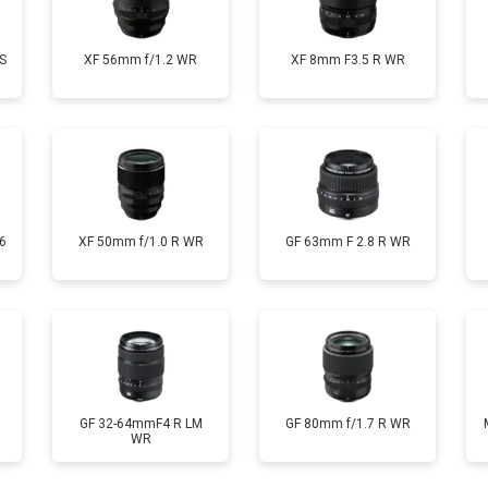
S
XF 56mm f/1.2 WR
XF 8mm F3.5 R WR
6
XF 50mm f/1.0 R WR
GF 63mm F 2.8 R WR
GF 32-64mmF4 R LM
GF 80mm f/1.7 R WR
WR