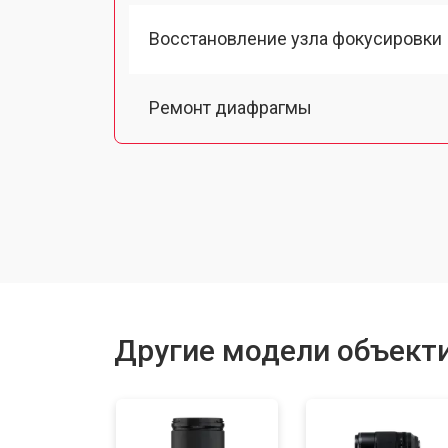
Восстановление узла фокусировки
Ремонт диафрагмы
Чистка от пыли
Юстировка
Замена байонета
Другие модели объектив
Ремонт шлейфа оптического стаби