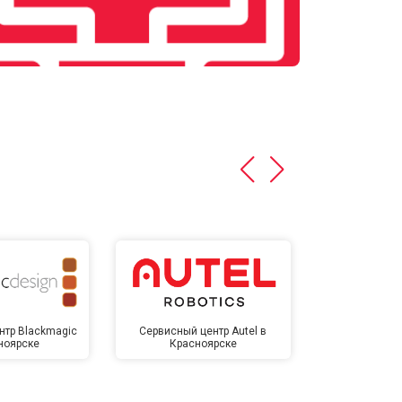
нтр Blackmagic
Сервисный центр Autel в
Сервисный 
ноярске
Красноярске
Крас