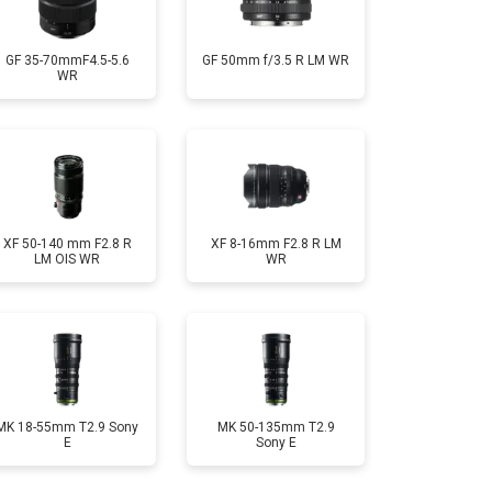
GF 35-70mmF4.5-5.6
GF 50mm f/3.5 R LM WR
WR
XF 50-140 mm F2.8 R
XF 8-16mm F2.8 R LM
LM OIS WR
WR
MK 18-55mm T2.9 Sony
MK 50-135mm T2.9
E
Sony E