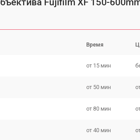
бъектива Fujifilm XF 150-600mm
Время
Ц
от 15 мин
б
от 50 мин
о
от 80 мин
о
от 40 мин
о