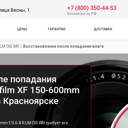
+7 (800) 350-44-53
лица Весны, 1
Бесплатно по РФ
ЦЕНЫ
ГАРАНТИЯ
ДОСТАВКА
 LM OIS WR
/
Восстановление после попадания влаги
ле попадания
ifilm XF 150-600mm
 в Красноярске
0mm f/5.6-8 R LM OIS WR требует его