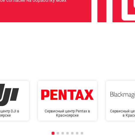
ое согласие на обработку моих
центр DJI в
Сервисный центр Pentax в
Сервисный це
оярске
Красноярске
в Крас