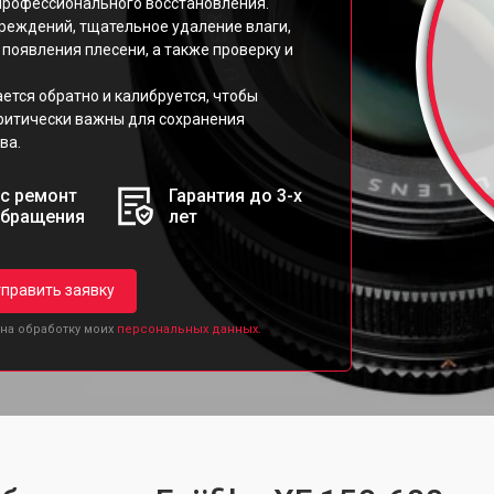
профессионального восстановления.
реждений, тщательное удаление влаги,
появления плесени, а также проверку и
ется обратно и калибруется, чтобы
критически важны для сохранения
ва.
с ремонт
Гарантия до 3-х
обращения
лет
править заявку
 на обработку моих
персональных данных.