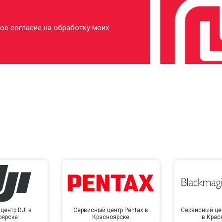
ое согласие на обработку моих
центр DJI в
Сервисный центр Pentax в
Сервисный це
оярске
Красноярске
в Крас