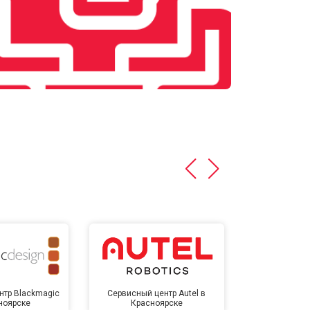
нтр Blackmagic
Сервисный центр Autel в
Сервисный 
ноярске
Красноярске
Крас