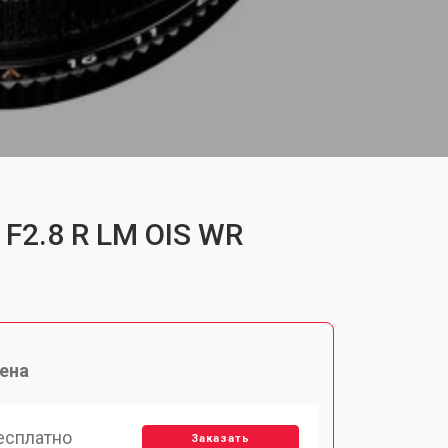
 F2.8 R LM OIS WR
ена
есплатно
Заказать