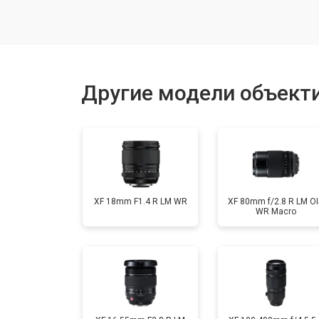
Чистка от пыли
Юстировка
Другие модели объектив
Замена байонета
Ремонт шлейфа оптического стаби
XF 18mm F1.4 R LM WR
XF 80mm f/2.8 R LM OI
WR Macro