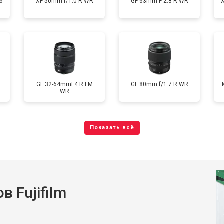
6
XF 50mm f/1.0 R WR
GF 63mm F 2.8 R WR
GF 32-64mmF4 R LM
GF 80mm f/1.7 R WR
WR
 Fujifilm