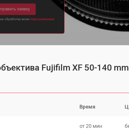
править заявку
 на обработку моих
персональных
бъектива Fujifilm XF 50-140 mm
Время
Ц
от 20 мин
б