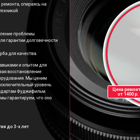
 ремонта, опираясь на
техникой.
еление проблемы.
ля гарантии долговечности
рба для качества.
авыками и опытом для
вая восстановление
орудования. Мы ценим
исключительный уровень
Цена ремон
андартам Фуджифильм.
от 1400 р.
мы гарантируем, что оно
ия до 3-х лет