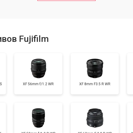
от 50 мин
о
от 80 мин
о
ов Fujifilm
от 40 мин
о
лизатора
от 80 мин
о
S
XF 56mm f/1.2 WR
XF 8mm F3.5 R WR