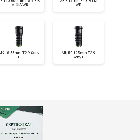
XF 150-600mm f/5.6-8 R
XF 8-16mm F2.8 R LM
LM OIS WR
WR
MK 18-55mm T2.9 Sony
MK 50-135mm T2.9
E
Sony E