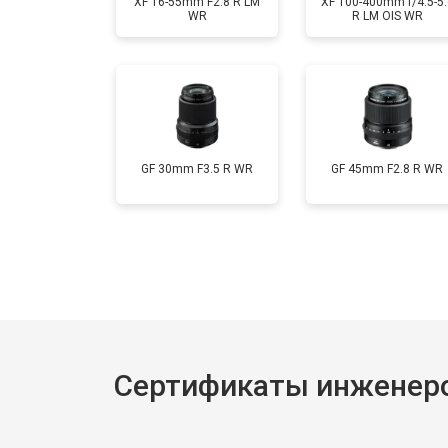
XF 16-55mm F2.8 R LM
XF 100-400mm f/4.5-5.
WR
R LM OIS WR
GF 30mm F3.5 R WR
GF 45mm F2.8 R WR
Сертификаты инженеров