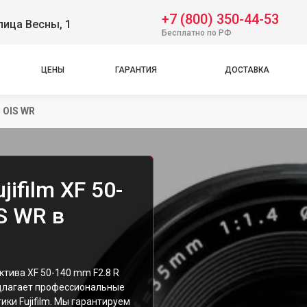
+7 (800) 350-44-53
лица Весны, 1
Бесплатно по РФ
ЦЕНЫ
ГАРАНТИЯ
ДОСТАВКА
 OIS WR
ifilm XF 50-
S WR в
ктива XF 50-140 mm F2.8 R
едлагает профессиональные
ки Fujifilm. Мы гарантируем