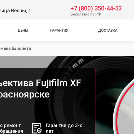
+7 (800) 350-44-53
лица Весны, 1
Бесплатно по РФ
ЦЕНЫ
ГАРАНТИЯ
ДОСТАВКА
мена байонета
ектива Fujifilm XF
Красноярске
с ремонт
Гарантия до 3-х
обращения
лет