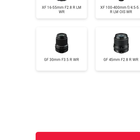
XF 16-55mm F2.8 R LM
XF 100-400mm f/4.5-5.
WR
R LM OIS WR
GF 30mm F3.5 R WR
GF 45mm F2.8 R WR