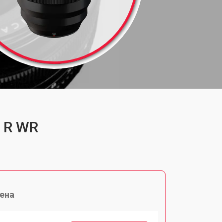
0 R WR
ена