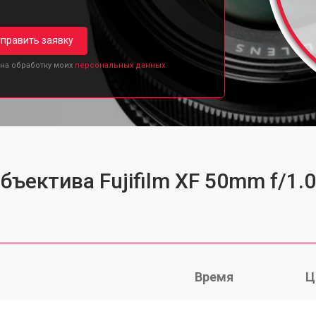
править заявку
 на обработку моих
персональных данных.
бъектива Fujifilm XF 50mm f/1.
Время
Ц