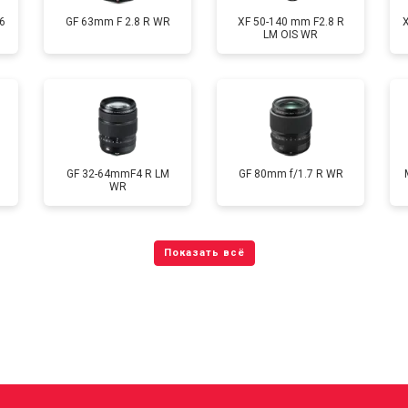
6
GF 63mm F 2.8 R WR
XF 50-140 mm F2.8 R
LM OIS WR
GF 32-64mmF4 R LM
GF 80mm f/1.7 R WR
WR