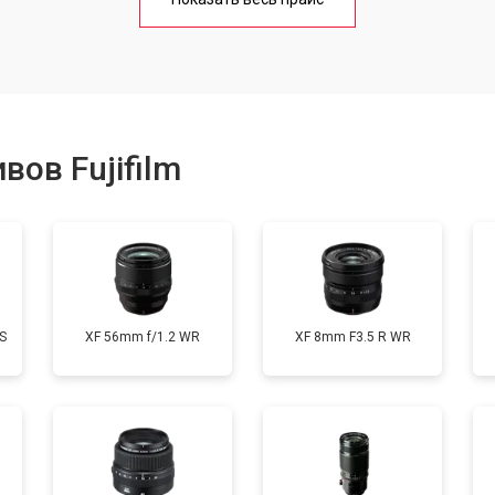
от 50 мин
о
от 80 мин
о
ов Fujifilm
лизатора
от 80 мин
о
S
XF 56mm f/1.2 WR
XF 8mm F3.5 R WR