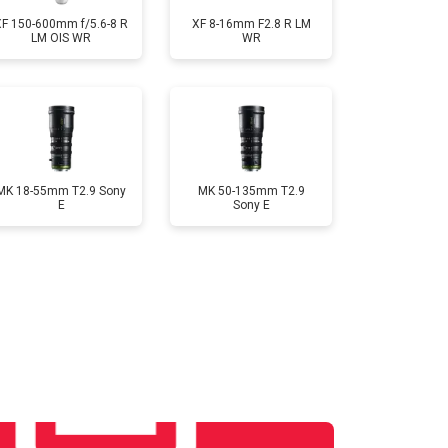
XF 150-600mm f/5.6-8 R
XF 8-16mm F2.8 R LM
LM OIS WR
WR
MK 18-55mm T2.9 Sony
MK 50-135mm T2.9
E
Sony E