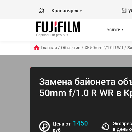
у
Красноярск
▼
УСЛУГИ
Сервисный ремонт
Главная
/
Объектив
/
XF 50mm f/1.0 R WR
/
За
Замена байонета объ
50mm f/1.0 R WR в 
1450
Экспрес
Цена от
в день 
руб