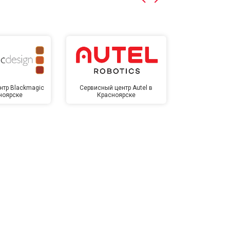
нтр Blackmagic
Сервисный центр Autel в
Сервисный 
ноярске
Красноярске
Крас