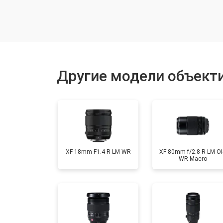
Чистка от пыли
Юстировка
Другие модели объектив
Ремонт шлейфа оптического стаби
XF 18mm F1.4 R LM WR
XF 80mm f/2.8 R LM OI
WR Macro