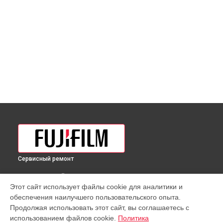
Сервисный ремонт
ВЫБЕРИ СВОЙ ГОРОД
Этот сайт использует файлы cookie для аналитики и
Разблокировка заклинивания объектива XF 56mm f/1.2 WR
обеспечения наилучшего пользовательского опыта.
Fujifilm в
Краснодаре
Продолжая использовать этот сайт, вы соглашаетесь с
Разблокировка заклинивания объектива XF 56mm f/1.2 WR
использованием файлов cookie.
Политика
Fujifilm в
Ростове-на-Дону