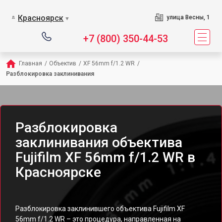
Красноярск
улица Весны, 1
▼
+7 (800) 350-44-53
Главная
/
Объектив
/
XF 56mm f/1.2 WR
/
Разблокировка заклинивания
Разблокировка
заклинивания объектива
Fujifilm XF 56mm f/1.2 WR в
Красноярске
Разблокировка заклинившего объектива Fujifilm XF
56mm f/1.2 WR – это процедура, направленная на