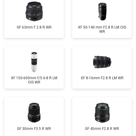
GF 63mm F 2.8 R WR
XF 50-140 mm F2.8 R LM OIS
WR
XF 150-600mm f/5.6-8 R LM
XF 8-16mm F2.8 R LM WR
OIS WR
GF 30mm F3.5 R WR
GF 45mm F2.8 R WR