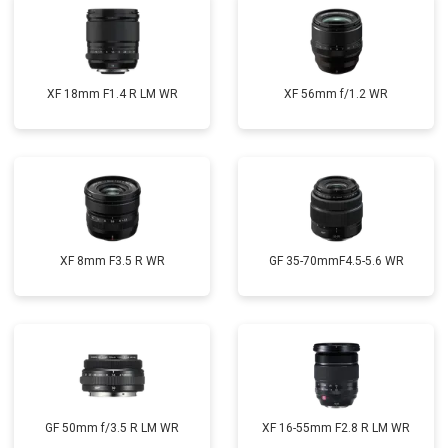
XF 18mm F1.4 R LM WR
XF 56mm f/1.2 WR
XF 8mm F3.5 R WR
GF 35-70mmF4.5-5.6 WR
GF 50mm f/3.5 R LM WR
XF 16-55mm F2.8 R LM WR