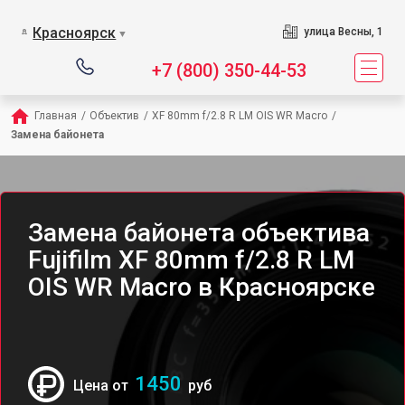
Красноярск
улица Весны, 1
▼
+7 (800) 350-44-53
Главная
/
Объектив
/
XF 80mm f/2.8 R LM OIS WR Macro
/
Замена байонета
Замена байонета объектива
Fujifilm XF 80mm f/2.8 R LM
OIS WR Macro в Красноярске
1450
Цена от
руб